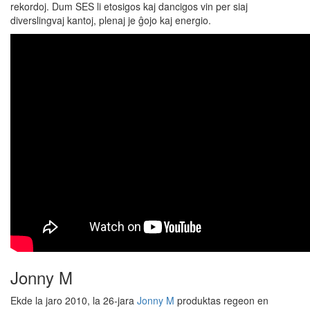
rekordoj. Dum SES li etosigos kaj dancigos vin per siaj
diverslingvaj kantoj, plenaj je ĝojo kaj energio.
Jonny M
Ekde la jaro 2010, la 26-jara
Jonny M
produktas regeon en