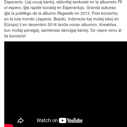
Esperanto. Liaj unuaj kantoj, eldonitaj senkoste en la albumeto
Pli
ol espero
, iĝis rapide konataj en Esperantujo. Granda sukceso
iĝis la publikigo de la albumo
Regestilo
en 2013. Post koncertoj
en la tuta mondo (Japanio, Brazilo, Indonezio kaj multaj lokoj en
Eŭropo) li en decembro 2016 lanĉis novan albumon,
Kreaktiva
,
kun multaj pensigaj, samtempe dancigaj kantoj. Do nepre venu al
lia koncerto!