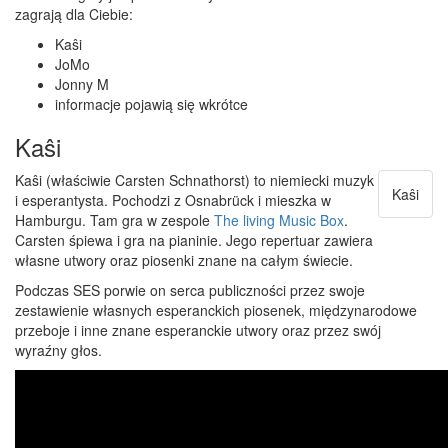
zagrają dla Ciebie:
Kaŝi
JoMo
Jonny M
informacje pojawią się wkrótce
Kaŝi
Kaŝi (właściwie Carsten Schnathorst) to niemiecki muzyk
Kaŝi
i esperantysta. Pochodzi z Osnabrück i mieszka w
Hamburgu. Tam gra w zespole
The living Music Box
.
Carsten śpiewa i gra na pianinie. Jego repertuar zawiera
własne utwory oraz piosenki znane na całym świecie.
Podczas SES porwie on serca publiczności przez swoje
zestawienie własnych esperanckich piosenek, międzynarodowe
przeboje i inne znane esperanckie utwory oraz przez swój
wyraźny głos.