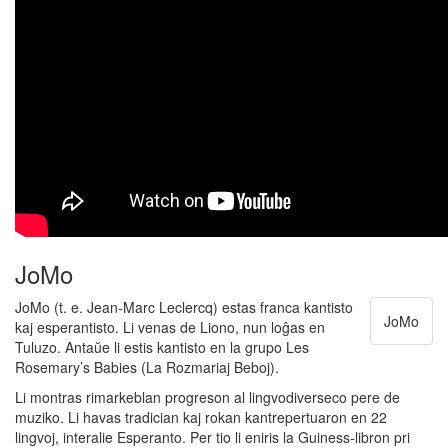
JoMo
JoMo (t. e. Jean-Marc Leclercq) estas franca kantisto
JoMo
kaj esperantisto. Li venas de Liono, nun loĝas en
Tuluzo. Antaŭe li estis kantisto en la grupo Les
Rosemary’s Babies (La Rozmariaj Beboj).
Li montras rimarkeblan progreson al lingvodiverseco pere de
muziko. Li havas tradician kaj rokan kantrepertuaron en 22
lingvoj, interalie Esperanto. Per tio li eniris la Guiness-libron pri