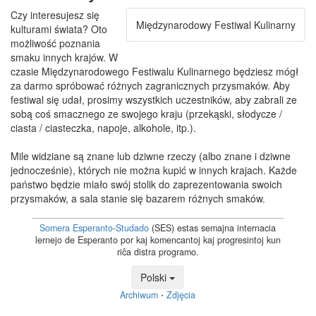
Czy interesujesz się
Międzynarodowy Festiwal Kulinarny
kulturami świata? Oto
możliwość poznania
smaku innych krajów. W
czasie Międzynarodowego Festiwalu Kulinarnego będziesz mógł
za darmo spróbować różnych zagranicznych przysmaków. Aby
festiwal się udał, prosimy wszystkich uczestników, aby zabrali ze
sobą coś smacznego ze swojego kraju (przekąski, słodycze /
ciasta / ciasteczka, napoje, alkohole, itp.).
Mile widziane są znane lub dziwne rzeczy (albo znane i dziwne
jednocześnie), których nie można kupić w innych krajach. Każde
państwo będzie miało swój stolik do zaprezentowania swoich
przysmaków, a sala stanie się bazarem różnych smaków.
Somera Esperanto-Studado
(SES) estas semajna internacia
lernejo de Esperanto por kaj komencantoj kaj progresintoj kun
riĉa distra programo.
Polski
Archiwum
⋅
Zdjęcia