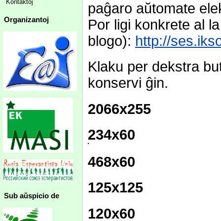
Kontaktoj
paĝaro aŭtomate elekt
Organizantoj
Por ligi konkrete al l
blogo):
http://ses.ik
Klaku per dekstra bu
konservi ĝin.
2066x255
234x60
468x60
125x125
Sub aŭspicio de
120x60