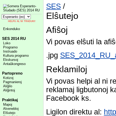
SES
/
Elŝutejo
HELPU AL NI TRADUKI!
Afiŝoj
Enkonduko
SES 2014 RU
Vi povas elŝuti la afi
Loko
Programo
Instruado
.jpg
SES_2014_RU_a
Kultura programo
Ekskursoj
Antaŭkongreso
Reklamiloj
Partopreno
Kotizoj
Vi povas helpi al ni 
Pagmanieroj
Aliĝilo
reklamaj ligbutonoj k
Aliĝintoj
Facebook ks.
Praktikaj
Mapoj
Alvenebloj
Ligilon direktu al:
htt
Elŝutejo