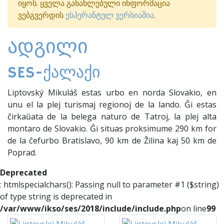
იყოს. ყველა განახლებული ინფორმაცია
ვებგვერდის
ესპერანტულ ვერსიაშია
.
ᲐᲓᲒᲘᲚᲘ
SES-ქალაქი
Liptovský Mikuláš estas urbo en norda Slovakio, en
unu el la plej turismaj regionoj de la lando. Ĝi estas
ĉirkaŭata de la belega naturo de Tatroj, la plej alta
montaro de Slovakio. Ĝi situas proksimume 290 km for
de la ĉefurbo Bratislavo, 90 km de Žilina kaj 50 km de
Poprad.
Deprecated
: htmlspecialchars(): Passing null to parameter #1 ($string)
of type string is deprecated in
/var/www/ikso/ses/2018/include/include.php
on line
99