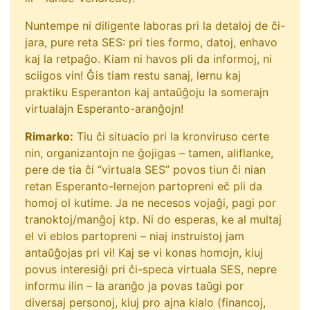
Nuntempe ni diligente laboras pri la detaloj de ĉi-
jara, pure reta SES: pri ties formo, datoj, enhavo
kaj la retpaĝo. Kiam ni havos pli da informoj, ni
sciigos vin! Ĝis tiam restu sanaj, lernu kaj
praktiku Esperanton kaj antaŭĝoju la somerajn
virtualajn Esperanto-aranĝojn!
Rimarko:
Tiu ĉi situacio pri la kronviruso certe
nin, organizantojn ne ĝojigas – tamen, aliflanke,
pere de tia ĉi “virtuala SES” povos tiun ĉi nian
retan Esperanto-lernejon partopreni eĉ pli da
homoj ol kutime. Ja ne necesos vojaĝi, pagi por
tranoktoj/manĝoj ktp. Ni do esperas, ke al multaj
el vi eblos partopreni – niaj instruistoj jam
antaŭĝojas pri vi! Kaj se vi konas homojn, kiuj
povus interesiĝi pri ĉi-speca virtuala SES, nepre
informu ilin – la aranĝo ja povas taŭgi por
diversaj personoj, kiuj pro ajna kialo (financoj,