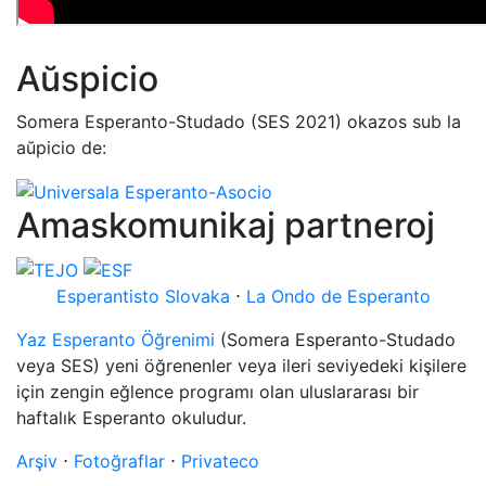
Aŭspicio
Somera Esperanto-Studado (SES 2021) okazos sub la
aŭpicio de:
Amaskomunikaj partneroj
Esperantisto Slovaka
⋅
La Ondo de Esperanto
Yaz Esperanto Öğrenimi
(Somera Esperanto-Studado
veya SES) yeni öğrenenler veya ileri seviyedeki kişilere
için zengin eğlence programı olan uluslararası bir
haftalık Esperanto okuludur.
Arşiv
⋅
Fotoğraflar
⋅
Privateco