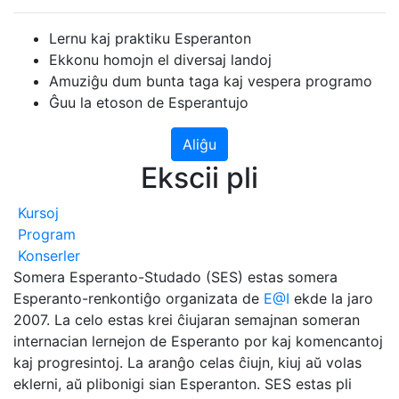
Lernu kaj praktiku Esperanton
Ekkonu homojn el diversaj landoj
Amuziĝu dum bunta taga kaj vespera programo
Ĝuu la etoson de Esperantujo
Aliĝu
Ekscii pli
Kursoj
Program
Konserler
Somera Esperanto-Studado (SES) estas somera
Esperanto-renkontiĝo organizata de
E@I
ekde la jaro
2007. La celo estas krei ĉiujaran semajnan someran
internacian lernejon de Esperanto por kaj komencantoj
kaj progresintoj. La aranĝo celas ĉiujn, kiuj aŭ volas
eklerni, aŭ plibonigi sian Esperanton. SES estas pli