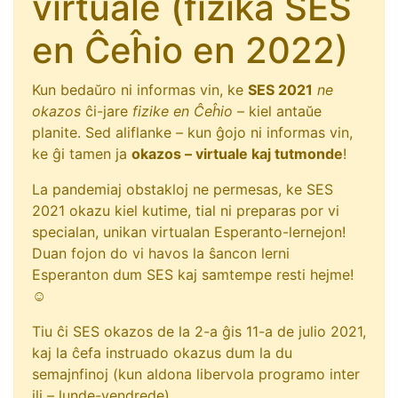
virtuale (fizika SES
en Ĉeĥio en 2022)
Kun bedaŭro ni informas vin, ke
SES 2021
ne
okazos
ĉi-jare
fizike en Ĉeĥio
– kiel antaŭe
planite. Sed aliflanke – kun ĝojo ni informas vin,
ke ĝi tamen ja
okazos – virtuale kaj tutmonde
!
La pandemiaj obstakloj ne permesas, ke SES
2021 okazu kiel kutime, tial ni preparas por vi
specialan, unikan virtualan Esperanto-lernejon!
Duan fojon do vi havos la ŝancon lerni
Esperanton dum SES kaj samtempe resti hejme!
☺
Tiu ĉi SES okazos de la 2-a ĝis 11-a de julio 2021,
kaj la ĉefa instruado okazus dum la du
semajnfinoj (kun aldona libervola programo inter
ili – lunde-vendrede).