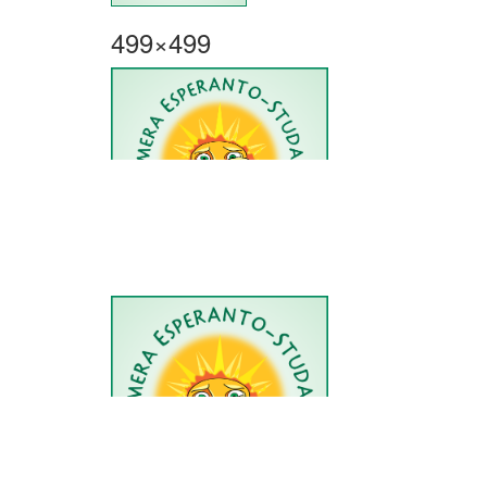
499×499